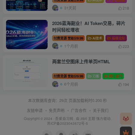
31天前
218
2026蓝海副业！AI Token交易，碎片
时间轻松增收
付费资源
9.99
AI技术
福缘论坛
赞助分
1个月前
223
两套兰空图床上传单页HTML
付费资源
9.99
刀客
网站源码
赞助分
6个月前
194
本次数据库查询：29次 页面加载耗时0.200 秒
友链申请
免责声明
广告合作
关于我们
Copyright © 2024 ·
吾爱自习网
· 由
zibll 主题
强力驱动.
苏ICP备2023043572号-5