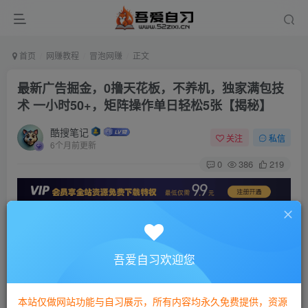
首页
网赚教程
冒泡网赚
正文
最新广告掘金，0撸天花板，不养机，独家满包技
术 一小时50+，矩阵操作单日轻松5张【揭秘】
酷搜笔记
关注
私信
6个月前更新
0
386
219
最新广告掘金，0撸天花板，不养机，独家满包技术 一
小时50+，矩阵操作单日轻松5张【揭秘】
吾爱自习欢迎您
本站仅做网站功能与自习展示，所有内容均永久免费提供，资源