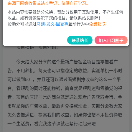
来源于网络收集或站长手记，仅供自行学习。
本站内容需要赞助分兑换，赞助分仅用于互动使用，不产生任何
收益。如有资源侵犯了您的权益，请联系站长删除！
赞助分可以通过
签到-发文-回复等
互动行为中
免费获取
联系站长
加入自习圈子
项目揭秘，项目介绍：
今天给大家分享的这个最新广告掘金项目是零撸看广
告，不用养机，每天也可以撸稳定的收益，实测单机一小时
可以做到50+，并且还可以通过看短剧挣收益的这么一个平
台，看短剧的同时还能挣钱，简直就是短剧迷和零撸党的福
音。项目的原理非常的简单就是通过观看广告获取金币，金
币就是你的广告收益，最后再兑换成现金，实部分会教大家
怎么去撸满包，提高我们的收益，如果你也想不用投资挣取
一个生活费，看完我这节课就赶紧行动起来吧