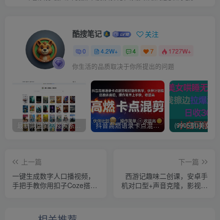
酷搜笔记
关注
0
4.2W+
4
7
1727W+
你生活的品质取决于你所提出的问题
最新网盘资源搜索系统，电视直播，Alist聚合播放
抖音高燃语录卡点混剪视频制作教学，伙伴计划精选独家赛道，操作简单上手快，收益高
上一篇
下一篇
一键生成数字人口播视频，
西游记趣味二创课，安卓手
手把手教你用扣子Coze搭建
机对口型+声音克隆，影视剧
自动生成数字人口播视频的
改编全流程
智能体
相关推荐