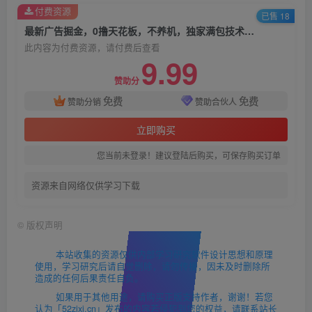
付费资源
已售 18
最新广告掘金，0撸天花板，不养机，独家满包技术 一小时50+，矩阵操作单日轻松5张【揭秘】
此内容为付费资源，请付费后查看
9.99
赞助分
免费
免费
赞助分销
赞助合伙人
立即购买
您当前未登录！建议登陆后购买，可保存购买订单
资源来自网络仅供学习下载
©
版权声明
本站收集的资源仅供内部学习研究软件设计思想和原理
使用，学习研究后请自觉删除，请勿传播，因未及时删除所
造成的任何后果责任自负。
如果用于其他用途，请购买正版支持作者，谢谢！若您
认为「52zixi.cn」发布的内容若侵犯到您的权益，请联系站长