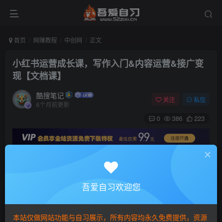
首页
网赚教程
中创网
正文
小红书运营成长课，写作入门&内容运营&接广变
现【文档课】
酷搜笔记
关注
私信
6个月前更新
0
386
223
吾爱自习欢迎您
本站仅做网站功能与自习展示，所有内容均永久免费提供，资源