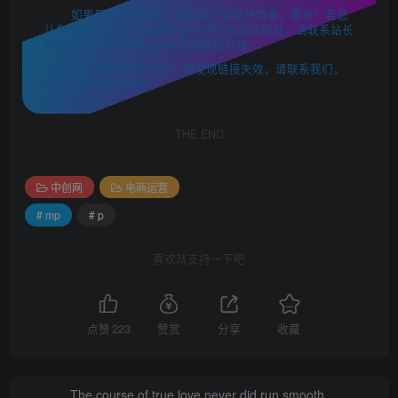
如果用于其他用途，请购买正版支持作者，谢谢！若您
认为「52zixi.cn」发布的内容若侵犯到您的权益，请联系站长
邮箱:312013005@qq.com 进行删除处理。
本站资源大多存储在云盘，如发现链接失效，请联系我们，
我们会第一时间更新。
THE END
中创网
电商运营
# mp
# p
喜欢就支持一下吧
点赞
223
赞赏
分享
收藏
The course of true love never did run smooth.