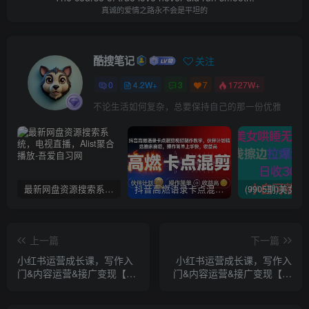
真诚的爱情之路永不会是平坦的
酷搜笔记
关注
0
4.2W+
3
7
1727W+
不论生活如何复杂，总要保持自己的那一份优雅
最新网盘资源搜索系统，电视直播，Alist聚合播放
抖音高燃语录卡点混剪视频制作教学，伙伴计划精选独家赛道，操作简单上手快，收益高
上一篇
下一篇
小红书运营成长课，写作入
小红书运营成长课，写作入
门&内容运营&接广变现【文
门&内容运营&接广变现【文
档课】
档课】