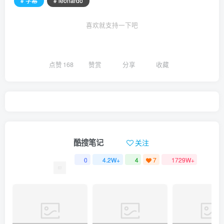
# 字幕
# leonardo
喜欢就支持一下吧
点赞
168
赞赏
分享
收藏
酷搜笔记
关注
0
4.2W+
4
7
1729W+