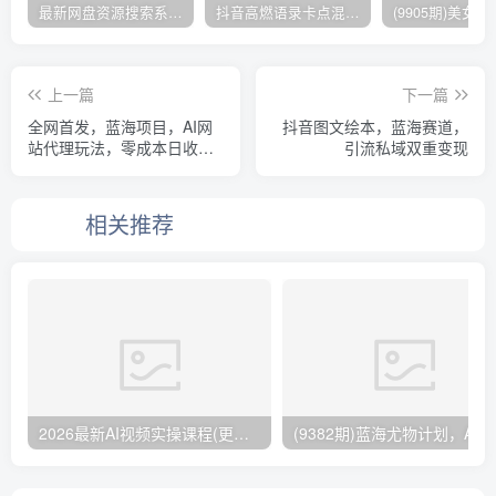
最新网盘资源搜索系统，电视直播，Alist聚合播放
抖音高燃语录卡点混剪视频制作教学，伙伴计划精选独家赛道，操作简单上手快，收益高
上一篇
下一篇
全网首发，蓝海项目，AI网
抖音图文绘本，蓝海赛道，
站代理玩法，零成本日收入
引流私域双重变现
1-3千+【揭秘】
相关推荐
2026最新AI视频实操课程(更新4月)
(9382期