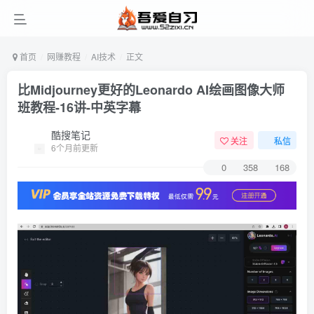
首页
网赚教程
AI技术
正文
比Midjourney更好的Leonardo AI绘画图像大师
班教程-16讲-中英字幕
酷搜笔记
关注
私信
6个月前更新
0
358
168