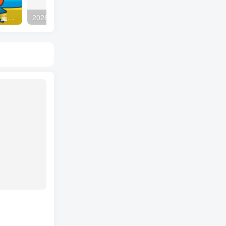
(9382期)蓝海尤物计划，AI重绘美女视频，日引s粉300+，不限流不封号，轻松月入1万+
2026最新AI视频实操课程(更新4月)