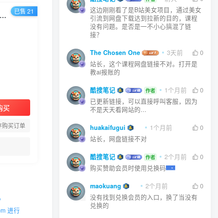
这边刚刚看了是B站美女项目，通过美女
已售 21
动态服装视频制作教学，一张详情页+穿搭图让图片动起来，抖音智能成片玩法
引流到网盘下载达到拉新的目的，课程
没有问题。是否是一不小心搞混了链
接？
The Chosen One
3天前
0
站长，这个课程网盘链接不对。打开是
教ai报账的
酷搜笔记
1个月前
0
作者
已更新链接，可以直接呼叫客服，因为
购买
不是天天看网站的...
存购买订单
huakaifugui
1个月前
0
站长，网盘链接不对
酷搜笔记
2个月前
0
作者
购买赞助会员时使用兑换码
maokuang
2个月前
0
没有找到兑换会员的入口，换了当没有
。
兑换的
m 进行