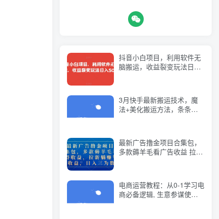
抖音小白项目，利用软件无
脑搬运，收益裂变玩法日入
500+【揭秘】
3月快手最新搬运技术，魔
法+美化搬运方法，条条出
同框(适用所有手机型号)
最新广告撸金项目合集包，
多款薅羊毛看广告收益 拉新
管道收益，日入三为数
电商运营教程：从0-1学习电
商必备逻辑, 生意参谋使用,
营销工具解读