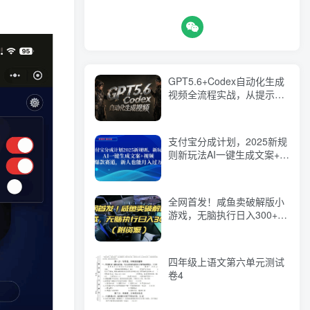
GPT5.6+Codex自动化生成
视频全流程实战，从提示词
设计、角色设定、封面海
报，到视频生成思路与自动
化工作流
支付宝分成计划，2025新规
则新玩法AI一键生成文案+视
频，爆款赛道，新人也能月
入过1W【揭秘】
全网首发！咸鱼卖破解版小
游戏，无脑执行日入300+
(附资源)【揭秘】
四年级上语文第六单元测试
卷4