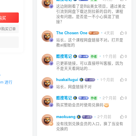
这边刚刚看了是B站美女项目，通过美女
引流到网盘下载达到拉新的目的，课程
没有问题。是否是一不小心搞混了链
购买
接？
存购买订单
The Chosen One
4天前
0
站长，这个课程网盘链接不对。打开是
教ai报账的
酷搜笔记
1个月前
0
作者
已更新链接，可以直接呼叫客服，因为
不是天天看网站的...
。
huakaifugui
1个月前
0
m 进行
站长，网盘链接不对
酷搜笔记
2个月前
0
作者
购买赞助会员时使用兑换码
maokuang
2个月前
0
没有找到兑换会员的入口，换了当没有
兑换的