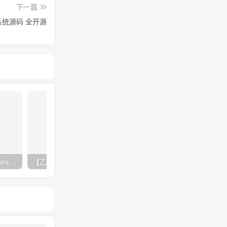
下一篇
系统源码 全开源
《暗影帝国（Shadow Empire）》集成共和国DLC [英文]
【乙女】《夏空的独白～Another Memory～ 夏空のモノローグ》switch港版中文+1.0.1补丁下载
【美版】毁灭战士 DOO