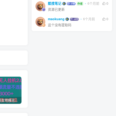
酷搜笔记
6个月前
0
作者
资源已更新
maokuang
6个月前
0
这个没有提取码
(9905期)美女哄睡无人挂机2.0，浅擦边拉爆流量不违规，日收3000+，小白可落地实操
AI导航智能决策系统源码 附教程
沙雕动画入门到精通教学：90+实操案例 快速掌握从创意到成片动画制作能力