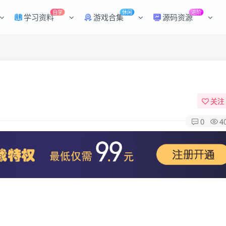
自学
休闲
进阶
学习资料
游戏合集
源码资源
关注
0
4