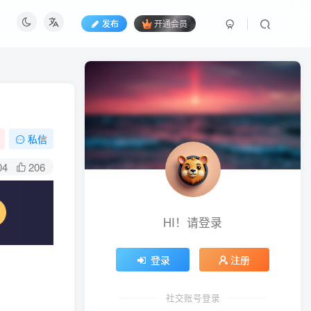
发布
开通会员
私信
04
206
HI！请登录
登录
注册
社交账号登录