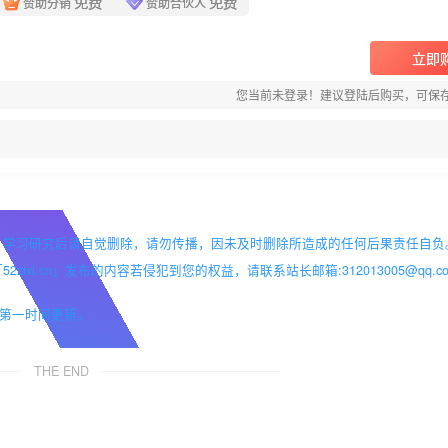
免费
免费
赞助分销
赞助合伙人
立即
您当前未登录！建议登陆后购买，可保
，学习研究后请自觉删除，请勿传播，因未及时删除所造成的任何后果责任自负
i.cn」发布的内容若侵犯到您的权益，请联系站长邮箱:312013005@qq.co
第一时间更新。
THE END