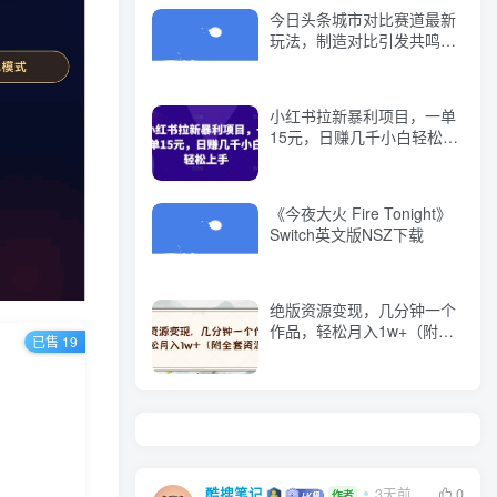
今日头条城市对比赛道最新
玩法，制造对比引发共鸣，
天生自带城市流量，小白也
能日入500+【揭秘】
小红书拉新暴利项目，一单
15元，日赚几千小白轻松上
手【揭秘】
《今夜大火 Fire Tonight》
Switch英文版NSZ下载
绝版资源变现，几分钟一个
作品，轻松月入1w+（附全
已售 19
套资源）【揭秘】
酷搜笔记
3天前
0
作者