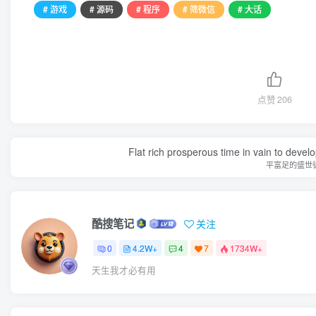
# 游戏
# 源码
# 程序
# 筛微信
# 大话
点赞
206
Flat rich prosperous time in vain to devel
平富足的盛世
酷搜笔记
关注
0
4.2W+
4
7
1734W+
天生我才必有用