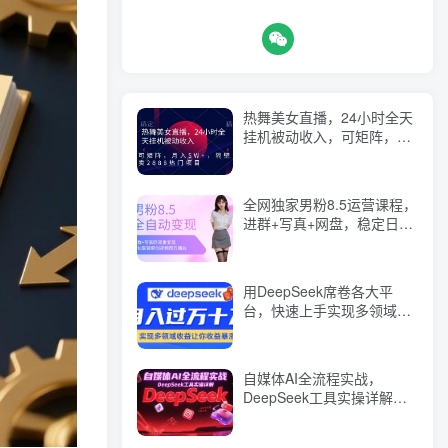
热舞美女直播，24小时全天
挂机被动收入，可矩阵，月
入5W+，隔壁卖2888热门项
目【揭秘】
全网独家男粉8.5运营课程，
进群+写真+网盘，稳定日入
5张
用DeepSeek席卷各大平
台，快速上手实现多领域，
让你收入猛增
自媒体AI全流程实战，
DeepSeek工具实操详解，
从起号到变现完整方案