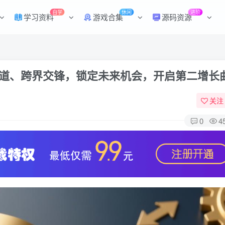
自学
休闲
进阶
学习资料
游戏合集
源码资源
赛道、跨界交锋，锁定未来机会，开启第二增长
关注
0
4