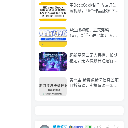
用DeepSeek制作古诗词动
漫视频，45个作品涨粉17
万，单日变现多张
AI生成视频，五天涨粉
1w+，新手小白也能月入过
万
超新星风口无人直播，长期
稳定，无人看顾自动运行，
菜鸟可玩，日入1.3k，可复
制，批量收益翻倍
黄岛主·新赛道新闻信息差项
目拆解课，实操玩法一条龙
分享给你
酷搜笔记
1个月前
0
作者