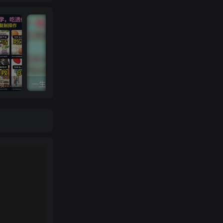
抖音8W粉丝博主的科普视频解说教学，吃透伙伴计划+精选双份收益，新手可直接复制操作
一生所爱无人整蛊升级版9.0，利用动态噪点+光斑粒子光条推进的特效玩法，实现24小时实时直播不违规操，单场日入1.5k