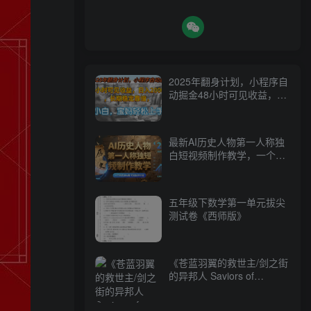
2025年翻身计划，小程序自
动掘金48小时可见收益，日
入2000+，长期稳定…
最新AI历史人物第一人称独
白短视频制作教学，一个半
月20w粉，可过伙伴计划
五年级下数学第一单元拔尖
测试卷《西师版》
《苍蓝羽翼的救世主/剑之街
的异邦人 Saviors of
Sapphire Wings & Stranger
of Sword City Revisited》