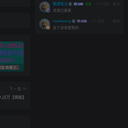
酷搜笔记
6个月前
0
作者
资源已更新
maokuang
6个月前
0
这个没有提取码
(9905期)美女哄睡无人挂机2.0，浅擦边拉爆流量不违规，日收3000+，小白可落地实操
AI导航智能决策系统源码 附教程
沙雕动画入门到精通教学：90+实操案例 快速掌握从创意到成片动画制作能力
下一篇
入过万【揭秘】