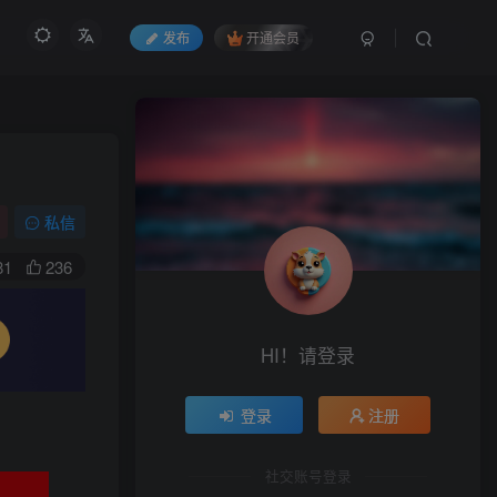
发布
开通会员
私信
81
236
HI！请登录
登录
注册
社交账号登录