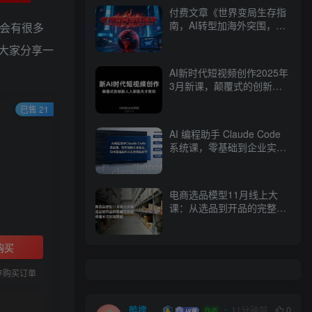
Switch英文版XCI下载 – 含
付费文章《世界变局生存指
1.0.2补丁
南，AI转型加海外突围，破
就会有很多
解小城市生存陷阱》
大家分享一
AI新时代短视频创作2025年
3月新课，​颠覆式的创新人
人都是天才策划
已售 21
】
AI 编程助手 Claude Code
系统课，零基础到企业实
战，Skill 搭建插件开发全流
程教学
电商选品模型11月线上大
课：从选品到开品的完整方
法论 持续增长与利润突破
购买
存购买订单
酷搜笔记
11分钟前
0
作者