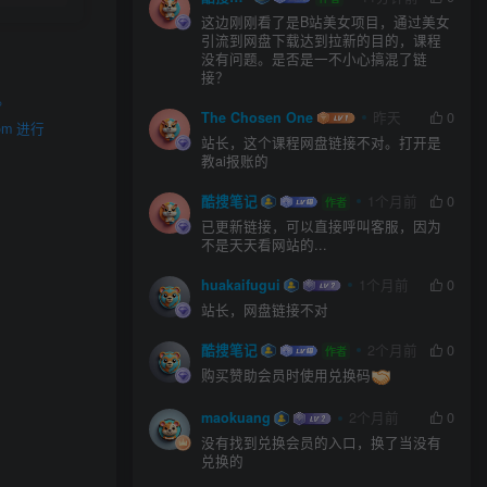
这边刚刚看了是B站美女项目，通过美女
引流到网盘下载达到拉新的目的，课程
没有问题。是否是一不小心搞混了链
接？
。
The Chosen One
昨天
0
m 进行
站长，这个课程网盘链接不对。打开是
教ai报账的
酷搜笔记
1个月前
0
作者
已更新链接，可以直接呼叫客服，因为
不是天天看网站的...
huakaifugui
1个月前
0
站长，网盘链接不对
酷搜笔记
2个月前
0
作者
购买赞助会员时使用兑换码
maokuang
2个月前
0
没有找到兑换会员的入口，换了当没有
兑换的