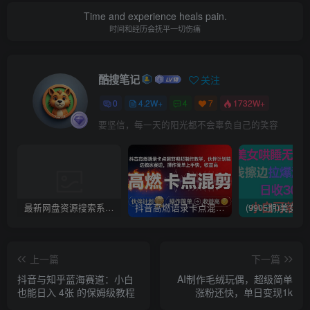
Time and experience heals pain.
时间和经历会抚平一切伤痛
酷搜笔记
关注
0
4.2W+
4
7
1732W+
要坚信，每一天的阳光都不会辜负自己的笑容
最新网盘资源搜索系统，电视直播，Alist聚合播放
抖音高燃语录卡点混剪视频制作教学，伙伴计划精选独家赛道，操作简单上手快，收益高
上一篇
下一篇
抖音与知乎蓝海赛道：小白
AI制作毛绒玩偶，超级简单
也能日入 4张 的保姆级教程
涨粉还快，单日变现1k