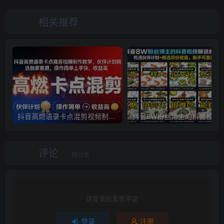
相关推荐
抖音高燃语录卡点混剪视频制作教学，伙伴计划精选独家赛道，操作简单上手快，收益高
抖音8W粉丝博主的科普视频解说教学，吃透伙伴计
评论
抢沙发
请登录后发表评论
登录
注册