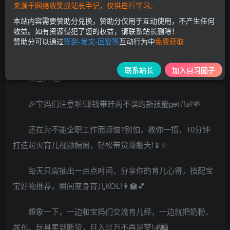
来源于网络收集或站长手记，仅供自行学习。
本站内容需要赞助分兑换，赞助分仅用于互动使用，不产生任何
收益。如有资源侵犯了您的权益，请联系站长删除！
赞助分可以通过
签到-发文-回复等
互动行为中
免费获取
联系站长
加入自习圈子
项目介绍：
🎉宝妈们注意啦!赚钱带娃两不误的新技能get√!👶💸
还在为不能全职工作而烦恼?别怕，教你一招，10分钟
打造超火育儿视频橱窗，轻松带货赚翻天!📱✨
每天只需抽出一点点时间，分享你的育儿心得，搭配宝
宝好物推荐，瞬间变身育儿KOL!👩‍🏫💕
想象一下，一边和宝妈们交流育儿经，一边就把奶粉、
尿布、玩具卖到断货，月入过万不再是梦!💰🛍️