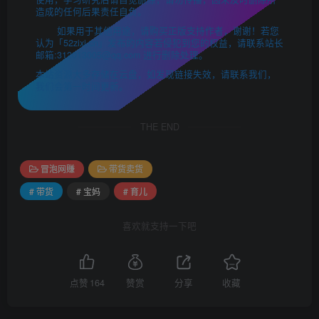
造成的任何后果责任自负。
如果用于其他用途，请购买正版支持作者，谢谢！若您
认为「52zixi.cn」发布的内容若侵犯到您的权益，请联系站长
邮箱:312013005@qq.com 进行删除处理。
本站资源大多存储在云盘，如发现链接失效，请联系我们，
我们会第一时间更新。
THE END
冒泡网赚
带货卖货
# 带货
# 宝妈
# 育儿
喜欢就支持一下吧
点赞
164
赞赏
分享
收藏