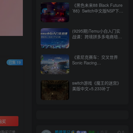
《黑色未来88 Black Future
’88》Switch中文版NSP下载
– 含1.0.5补丁
(9295期)Temu小白入门实
战课：跨境拼多多电商培训
快速跑通从入驻到出单全流
程-12节
《索尼克赛车：交叉世界
Sonic Racing
已售 19
CrossWorlds》switch美版
中文+1.20补丁+5DLC
switch游戏《魔王的迷宫》
美版中文+5.233补丁
购买
存购买订单
酷搜笔记
昨天
0
作者