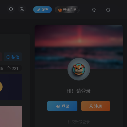
发布
开通会员
私信
45
221
HI！请登录
登录
注册
社交账号登录