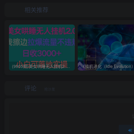
相关推荐
(9905期)美女哄睡无人挂机2.0，浅擦边拉爆流量不违规，日收3000+，小白可落地实操
评论
抢沙发