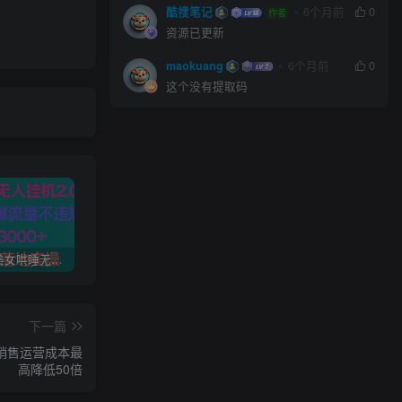
酷搜笔记
6个月前
0
作者
资源已更新
maokuang
6个月前
0
这个没有提取码
(9905期)美女哄睡无人挂机2.0，浅擦边拉爆流量不违规，日收3000+，小白可落地实操
AI导航智能决策系统源码 附教程
沙雕动画入门到精通教学：90+实操案例 快速掌握从创意到成片动画制作能力
下一篇
，销售运营成本最
高降低50倍