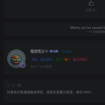
点赞
221
Misery can be caused b
一个人仅仅因
酷搜笔记
关注
0
4.2W+
4
7
1732W+
努力了才叫梦想
上一篇
抖音快手极速版掘金项目，轻松实现暴力变现，单日1000+