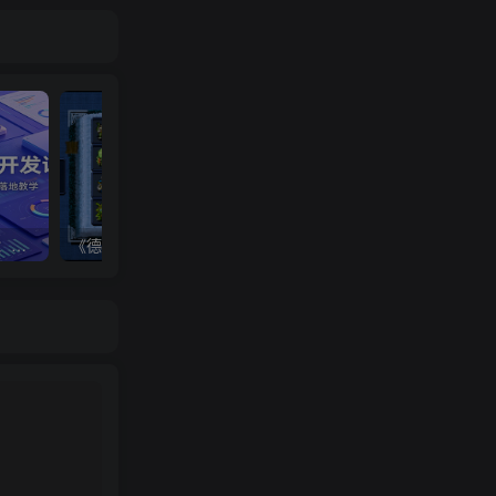
AI智能体Agent全栈开发课：零基础吃透底层理论，多场景智能机器人落地教学
《德拉加传说/Legends of Dragaea: Idle Dungeons》PC中文版下载-含Build.20671304