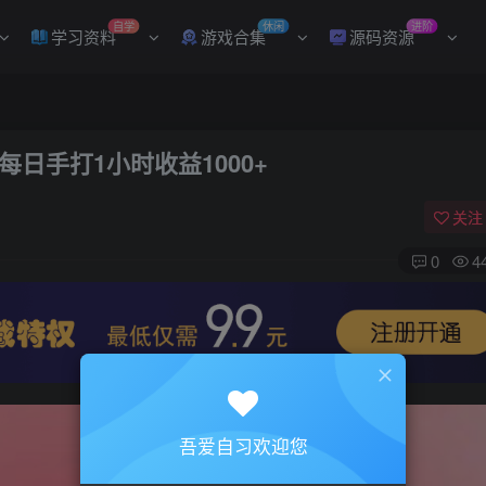
自学
休闲
进阶
学习资料
游戏合集
源码资源
日手打1小时收益1000+
关注
0
4
吾爱自习欢迎您