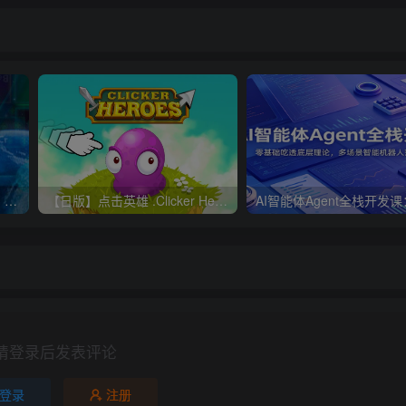
《挂机进化（Idle Evolution）》官方中文 Build 20488129 [中文/繁体/英文/日语]
【日版】点击英雄 .Clicker Heroes 中文
请登录后发表评论
登录
注册