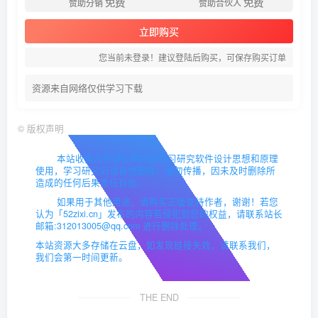
免费
免费
赞助分销
赞助合伙人
立即购买
您当前未登录！建议登陆后购买，可保存购买订单
资源来自网络仅供学习下载
©
版权声明
本站收集的资源仅供内部学习研究软件设计思想和原理
使用，学习研究后请自觉删除，请勿传播，因未及时删除所
造成的任何后果责任自负。
如果用于其他用途，请购买正版支持作者，谢谢！若您
认为「52zixi.cn」发布的内容若侵犯到您的权益，请联系站长
邮箱:312013005@qq.com 进行删除处理。
本站资源大多存储在云盘，如发现链接失效，请联系我们，
我们会第一时间更新。
THE END