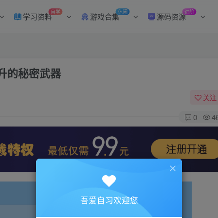
自学
休闲
进阶
学习资料
游戏合集
源码资源
升的秘密武器
关注
0
4
吾爱自习欢迎您