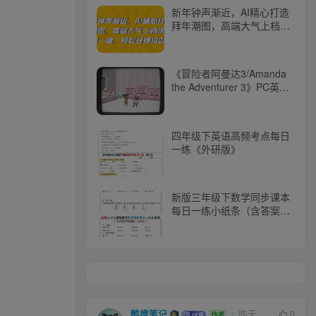
新年钟声渐近，AI精心打造
拜年潮图，高端大气上档
次。只需一键，轻松日赚
1000+【揭秘】
《冒险者阿曼达3/Amanda
the Adventurer 3》PC英文
版下载-含Build.20702252
四年级下英语高频考点每日
一练《外研版》
新版三年级下数学同步课本
每日一练小纸条（含答案）
人教版
酷搜笔记
昨天
0
作者