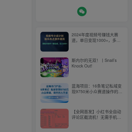
2024年度视频号赚钱大赛
道，单日变现1000+，多劳
多得，复制粘贴100%过…
斯内尔的无双！丨Snail’s
Knock Out!
蓝海项目：16条笔记私域变
现9750米小众赛道操作的人
不多
【全网首发】小红书全自动
评论区截流机！无需手机，
可同时运行10000个账号