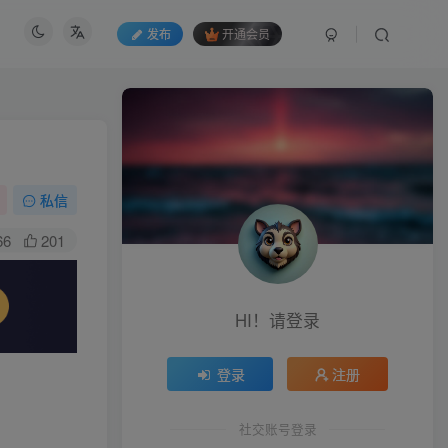
发布
开通会员
私信
66
201
HI！请登录
登录
注册
社交账号登录